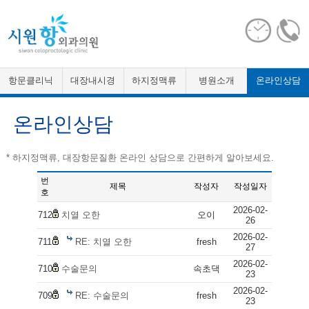
항문클리닉
대장내시경
하지정맥류
병원소개
온라인상담
온라인상담
* 하지정맥류, 대장항문질환 온라인 상담으로 간편하게 알아보세요.
번
제목
작성자
작성일자
호
2026-02-
712
치열 오한
오이
26
2026-02-
711
RE: 치열 오한
fresh
27
2026-02-
710
수술문의
속초댁
23
2026-02-
709
RE: 수술문의
fresh
23