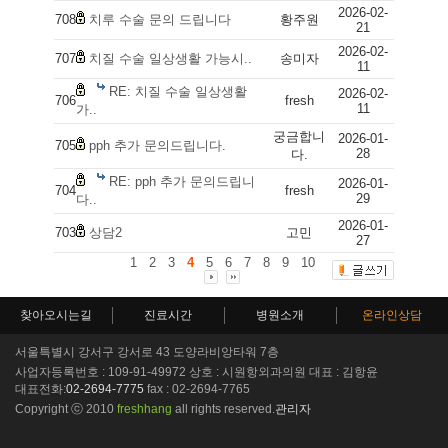
2026-02-
708
치루 수술 문의 드립니다
황주원
21
2026-02-
707
치질 수술 일상생활 가능시..
송미자
11
RE: 치질 수술 일상생활
2026-02-
706
fresh
11
가..
궁금합니
2026-01-
705
pph 추가 문의드립니다.
28
다.
RE: pph 추가 문의드립니
2026-01-
704
fresh
29
다..
2026-01-
703
상담2
고민
27
1
2
3
4
5
6
7
8
9
10
찾아오시는길
진료시간
병원소개
온라인상담
서울특별시 강서구 강서로 43 도양라비앙타워 7층
사업자등록번호 : 109-91-49972 상호 : 시원항외과의원 대표 : 김항윤
대표전화:
02-2694-7775
fax : 02-2694-7765
Copyright ⓒ 2010
freshhang
all rights reserved.
관리자