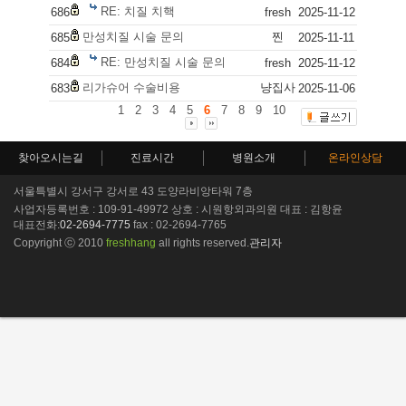
RE: 치질 치핵
686
fresh
2025-11-12
만성치질 시술 문의
찐
685
2025-11-11
RE: 만성치질 시술 문의
684
fresh
2025-11-12
리가슈어 수술비용
냥집사
683
2025-11-06
1
2
3
4
5
6
7
8
9
10
찾아오시는길
진료시간
병원소개
온라인상담
서울특별시 강서구 강서로 43 도양라비앙타워 7층
사업자등록번호 : 109-91-49972 상호 : 시원항외과의원 대표 : 김항윤
대표전화:
02-2694-7775
fax : 02-2694-7765
Copyright ⓒ 2010
freshhang
all rights reserved.
관리자