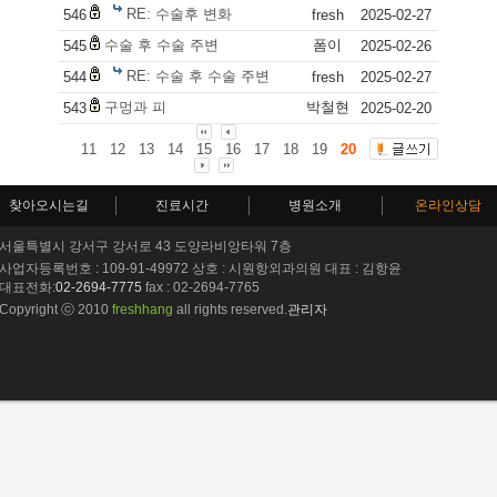
RE: 수술후 변화
546
fresh
2025-02-27
수술 후 수술 주변
폼이
545
2025-02-26
RE: 수술 후 수술 주변
544
fresh
2025-02-27
구멍과 피
박철현
543
2025-02-20
11
12
13
14
15
16
17
18
19
20
찾아오시는길
진료시간
병원소개
온라인상담
서울특별시 강서구 강서로 43 도양라비앙타워 7층
사업자등록번호 : 109-91-49972 상호 : 시원항외과의원 대표 : 김항윤
대표전화:
02-2694-7775
fax : 02-2694-7765
Copyright ⓒ 2010
freshhang
all rights reserved.
관리자