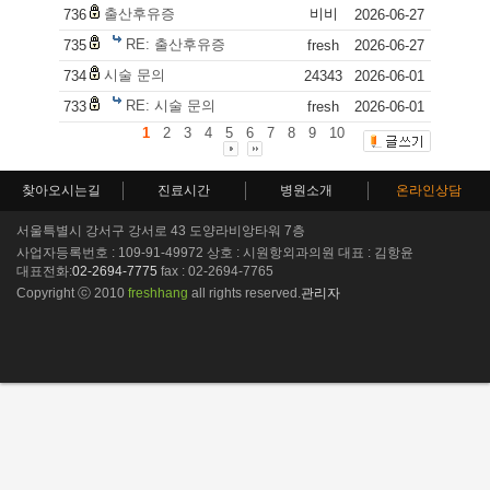
출산후유증
비비
736
2026-06-27
RE: 출산후유증
735
fresh
2026-06-27
시술 문의
734
24343
2026-06-01
RE: 시술 문의
733
fresh
2026-06-01
1
2
3
4
5
6
7
8
9
10
찾아오시는길
진료시간
병원소개
온라인상담
서울특별시 강서구 강서로 43 도양라비앙타워 7층
사업자등록번호 : 109-91-49972 상호 : 시원항외과의원 대표 : 김항윤
대표전화:
02-2694-7775
fax : 02-2694-7765
Copyright ⓒ 2010
freshhang
all rights reserved.
관리자