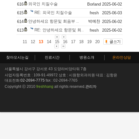
외국인 치질수술
616
Borland
2025-06-02
RE: 외국인 치질수술
615
fresh
2025-06-03
안녕하세요 항문및 회음부 ..
박예찬
614
2025-06-02
RE: 안녕하세요 항문및 회..
613
fresh
2025-06-02
11
12
13
14
15
16
17
18
19
20
찾아오시는길
진료시간
병원소개
온라인상담
서울특별시 강서구 강서로 43 도양라비앙타워 7층
사업자등록번호 : 109-91-49972 상호 : 시원항외과의원 대표 : 김항윤
대표전화:
02-2694-7775
fax : 02-2694-7765
Copyright ⓒ 2010
freshhang
all rights reserved.
관리자