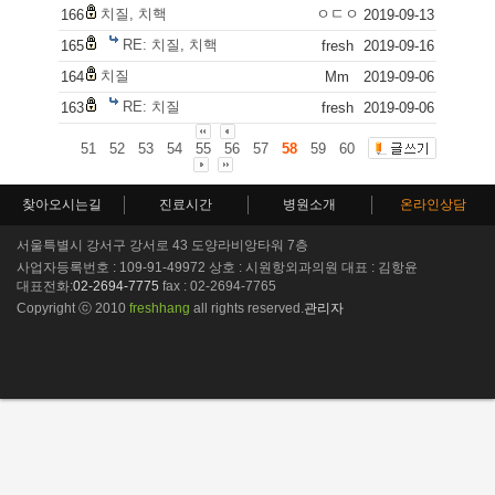
치질, 치핵
ㅇㄷㅇ
166
2019-09-13
RE: 치질, 치핵
165
fresh
2019-09-16
치질
164
Mm
2019-09-06
RE: 치질
163
fresh
2019-09-06
51
52
53
54
55
56
57
58
59
60
찾아오시는길
진료시간
병원소개
온라인상담
서울특별시 강서구 강서로 43 도양라비앙타워 7층
사업자등록번호 : 109-91-49972 상호 : 시원항외과의원 대표 : 김항윤
대표전화:
02-2694-7775
fax : 02-2694-7765
Copyright ⓒ 2010
freshhang
all rights reserved.
관리자