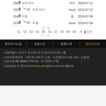
피부꼬리
리리
156
2019-07-11
RE: 피부꼬리
155
fresh
2019-07-11
치질
숑
154
2019-07-06
RE: 치질
153
fresh
2019-07-06
51
52
53
54
55
56
57
58
59
60
찾아오시는길
진료시간
병원소개
온라인상담
서울특별시 강서구 강서로 43 도양라비앙타워 7층
사업자등록번호 : 109-91-49972 상호 : 시원항외과의원 대표 : 김항윤
대표전화:
02-2694-7775
fax : 02-2694-7765
Copyright ⓒ 2010
freshhang
all rights reserved.
관리자