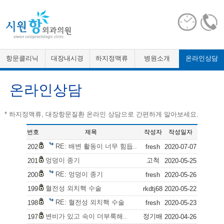
항문클리닉
대장내시경
하지정맥류
병원소개
온라인상담
온라인상담
* 하지정맥류, 대장항문질환 온라인 상담으로 간편하게 알아보세요.
번호
제목
작성자
작성일자
RE: 배변 활동이 너무 힘듭..
202
fresh
2020-07-07
엉덩이 종기
고척
201
2020-05-25
RE: 엉덩이 종기
200
fresh
2020-05-26
혈전성 외치핵 수술
199
rkdtj68
2020-05-22
RE: 혈전성 외치핵 수술
198
fresh
2020-05-23
변비가 있고 속이 더부룩해..
정기배
197
2020-04-26