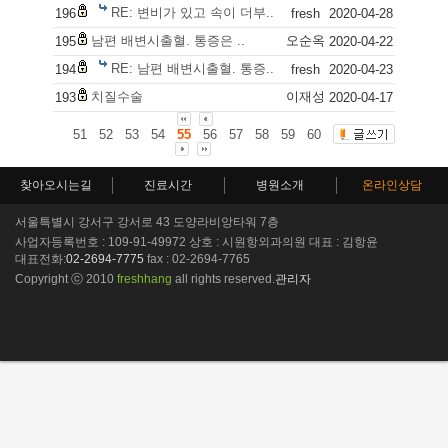
RE: 변비가 있고 속이 더부..
196
fresh
2020-04-28
남편 배변시출혈. 통증은 ..
오순옥
195
2020-04-22
RE: 남편 배변시출혈. 통증..
194
fresh
2020-04-23
치질수술
이재성
193
2020-04-17
51
52
53
54
55
56
57
58
59
60
찾아오시는길
진료시간
병원소개
온라인상담
서울특별시 강서구 강서로 43 도양라비앙타워 7층
사업자등록번호 : 109-91-49972 상호 : 시원항외과의원 대표 : 김항윤
대표전화:
02-2694-7775
fax : 02-2694-7765
Copyright ⓒ 2010
freshhang
all rights reserved.
관리자